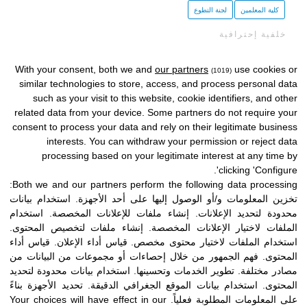
كلية المعلمين
لجنة التطوع
خلفية إحترافية
طبيب عائلة متقاعد ومتعاون في مشروع Icloby
With your consent, both we and
our partners
use cookies or
(1019)
similar technologies to store, access, and process personal data
Light. مؤلف “ماذا علمني الموت” بواسطة روكا
such as your visit to this website, cookie identifiers, and other
الافتتاحية.
related data from your device. Some partners do not require your
consent to process your data and rely on their legitimate business
interests. You can withdraw your permission or reject data
processing based on your legitimate interest at any time by
clicking 'Configure'.
Both we and our partners perform the following data processing:
تخزين المعلومات و/أو الوصول إليها على أحد الأجهزة
.
استخدام بيانات
محدودة لتحديد الإعلانات
.
إنشاء ملفات للإعلانات المخصصة
.
استخدام
الملفات لاختيار الإعلانات المخصصة
.
إنشاء ملفات لتخصيص المحتوى
.
استخدام الملفات لاختيار محتوى مخصص
.
قياس أداء الإعلان
.
قياس أداء
المحتوى
.
فهم الجمهور من خلال إحصاءات أو مجموعات من البيانات من
مصادر مختلفة
.
تطوير الخدمات وتحسينها
.
استخدام بيانات محدودة لتحديد
المحتوى
.
استخدام بيانات الموقع الجغرافي الدقيقة
.
تحديد الأجهزة بناءً
على المعلومات المطلوبة فعلياً
.
Your choices will have effect in our