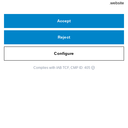
website.
Accept
Reject
حقوق النشر © 2026 مؤسسة ايكلوبي
مشغل بواسطة
infoberri.com
Configure
اشترك في نشرتنا الإخبارية
Complies with IAB TCF, CMP ID: 405
Legal Notice
Privacy Policy
Cookie Policy
Terms and Conditions of Use
Configure