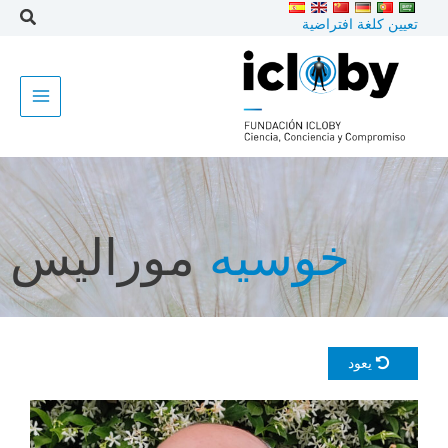
خطى
تعيين كلغة افتراضية
لى
لمحتوى
خوسيه
موراليس
يعود