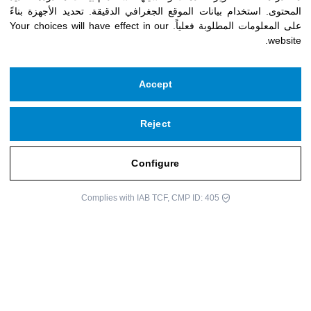
ة
المحتوى
.
استخدام بيانات الموقع الجغرافي الدقيقة
.
تحديد الأجهزة بناءً
على المعلومات المطلوبة فعلياً
.
Your choices will have effect in our
website.
Accept
Reject
حقوق النشر © 2026 مؤسسة ايكلوبي
مشغل بواسطة
infoberri.com
Configure
اشترك في نشرتنا الإخبارية
Complies with IAB TCF, CMP ID: 405
Legal Notice
Privacy Policy
Cookie Policy
Terms and Conditions of Use