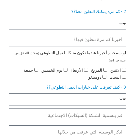
ج
ا
2.- كم مرة يمكنك التطوع معنا؟?
ل
ت
ا
ر
ت
د
أ
ت
د
خ
ر
ا
ر
د
لو سمحت, أخبرنا عندما تكون متاحًا للعمل التطوعي
(يمكنك التحقق من
ل
ى
د
ع
ل
عدة خيارات)
آ
م
ل
خ
أ
الاثنين
المريخ
الأربعاء
يوم الخميس
جمعة
ل
م
ر
ي
السبت
دومينغو
ا
س
ا
ل
ا
3.- كيف تعرفت على خيارات العمل التطوعي؟?
م
ت
ع
ا
ك
ط
د
ل
ي
و
ة
أ
ف
ا
ع
ت
س
ل
ي
ب
ع
ش
و
و
ر
ب
س