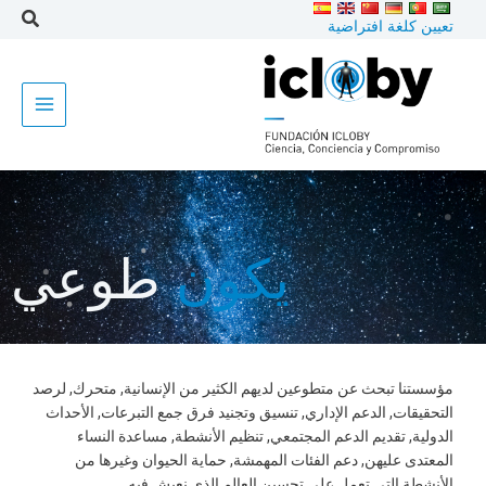
خطى
تعيين كلغة افتراضية
لى
لمحتوى
يكون
طوعي
مؤسستنا تبحث عن متطوعين لديهم الكثير من الإنسانية, متحرك, لرصد
التحقيقات, الدعم الإداري, تنسيق وتجنيد فرق جمع التبرعات, الأحداث
الدولية, تقديم الدعم المجتمعي, تنظيم الأنشطة, مساعدة النساء
المعتدى عليهن, دعم الفئات المهمشة, حماية الحيوان وغيرها من
الأنشطة التي تعمل على تحسين العالم الذي نعيش فيه.