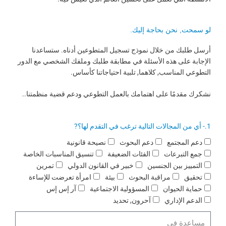
لو سمحت, نحن بحاجة إليك.
أرسل طلبك من خلال نموذج تسجيل المتطوعين أدناه. ستساعدنا
الإجابة على هذه الأسئلة في مطابقة طلبك وملفك الشخصي مع الدور
التطوعي المناسب, كلاهما, تلبية احتياجاتنا كأساس.
نشكرك مقدمًا على اهتمامك بالعمل التطوعي ودعم قضية منظمتنا..
1.- أي من المجالات التالية ترغب في التقدم لها؟?
ا
دعم المجتمع
دعم البحوث
نصيحة قانونية
ل
جمع التبرعات
الفئات الضعيفة
تنسيق المناسبات الخاصة
م
التمييز بين الجنسين
خبير في القانون الدولي
تمرين
ن
تحقيق
مراقبة البحوث
بيئة
امرأة تعرضت للإساءة
ا
حماية الحيوان
المسؤولية الاجتماعية
آر إس إس
ط
الدعم الإداري
آحرون, تحديد
ق
م