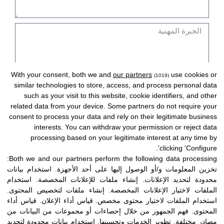
ن
د
ة
ي
ع
ي
ن
ي
ا
؟
ل
?
خ
ب
ر
With your consent, both we and
our partners
use cookies or
(1019)
ا
ة
similar technologies to store, access, and process personal data
ل
ا
such as your visit to this website, cookie identifiers, and other
خ
ل
related data from your device. Some partners do not require your
ب
م
consent to process your data and rely on their legitimate business
ر
interests. You can withdraw your permission or reject data
ه
أ
أقبل
سياسة الخصوصية
ذ
تحذير قانوني
ة
processing based on your legitimate interest at any time by
ن
ن
ا
clicking 'Configure'.
ي
لترسل
ا
ل
Both we and our partners perform the following data processing:
ة
م
تخزين المعلومات و/أو الوصول إليها على أحد الأجهزة
.
استخدام بيانات
ت
و
محدودة لتحديد الإعلانات
.
إنشاء ملفات للإعلانات المخصصة
.
استخدام
ط
ا
الملفات لاختيار الإعلانات المخصصة
.
إنشاء ملفات لتخصيص المحتوى
.
و
ف
استخدام الملفات لاختيار محتوى مخصص
.
قياس أداء الإعلان
.
قياس أداء
ع
المحتوى
.
فهم الجمهور من خلال إحصاءات أو مجموعات من البيانات من
ق
ي
مصادر مختلفة
.
تطوير الخدمات وتحسينها
.
استخدام بيانات محدودة لتحديد