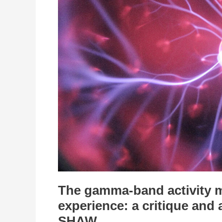
the
near-
death
experience:
a
critique
and
a
reinterpretation,
DE
NIGEL
SHAW
The gamma-band activity m
experience: a critique and 
SHAW