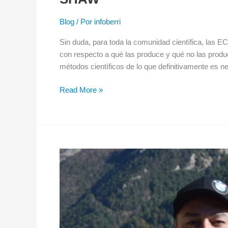
Blog
/ Por
infoberri
Sin duda, para toda la comunidad científica, las E
con respecto a qué las produce y qué no las produc
métodos científicos de lo que definitivamente es n
Read More »
Juan
Carlos
Madrid:
un
testimonio
de
desafío