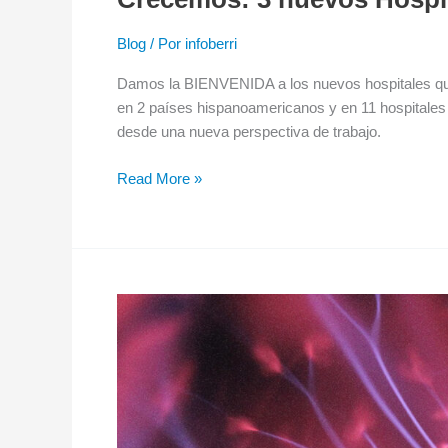
Blog
/ Por
infoberri
Damos la BIENVENIDA a los nuevos hospitales que 
en 2 países hispanoamericanos y en 11 hospitales 
desde una nueva perspectiva de trabajo.
Read More »
The
gamma-
band
activity
model
of