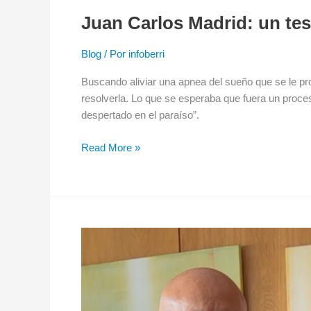
Juan Carlos Madrid: un tes
Blog
/ Por
infoberri
Buscando aliviar una apnea del sueño que se le pro
resolverla. Lo que se esperaba que fuera un proc
despertado en el paraíso”.
Read More »
El
encuentro
con
el
Dr.