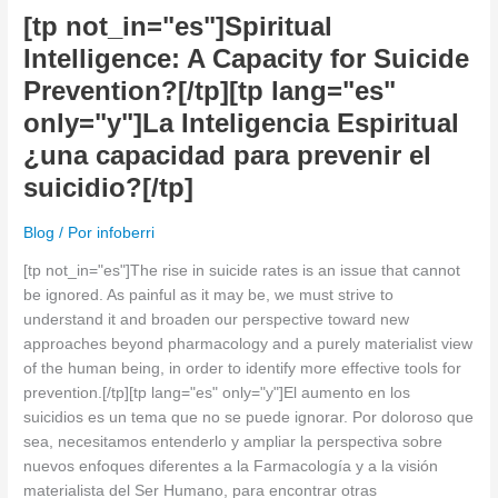
only="y"]La
[tp not_in="es"]Spiritual
Inteligencia
Intelligence: A Capacity for Suicide
Espiritual
Prevention?[/tp][tp lang="es"
¿una
capacidad
only="y"]La Inteligencia Espiritual
para
¿una capacidad para prevenir el
prevenir
suicidio?[/tp]
el
suicidio?
Blog
/ Por
infoberri
[/tp]
[tp not_in="es"]The rise in suicide rates is an issue that cannot
be ignored. As painful as it may be, we must strive to
understand it and broaden our perspective toward new
approaches beyond pharmacology and a purely materialist view
of the human being, in order to identify more effective tools for
prevention.[/tp][tp lang="es" only="y"]El aumento en los
suicidios es un tema que no se puede ignorar. Por doloroso que
sea, necesitamos entenderlo y ampliar la perspectiva sobre
nuevos enfoques diferentes a la Farmacología y a la visión
materialista del Ser Humano, para encontrar otras