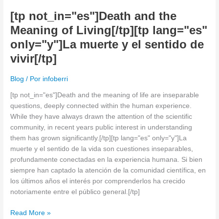
y
[tp not_in="es"]Death and the
el
Meaning of Living[/tp][tp lang="es"
sentido
only="y"]La muerte y el sentido de
de
vivir[/tp]
vivir[/tp]
Blog
/ Por
infoberri
[tp not_in="es"]Death and the meaning of life are inseparable
questions, deeply connected within the human experience.
While they have always drawn the attention of the scientific
community, in recent years public interest in understanding
them has grown significantly.[/tp][tp lang="es" only="y"]La
muerte y el sentido de la vida son cuestiones inseparables,
profundamente conectadas en la experiencia humana. Si bien
siempre han captado la atención de la comunidad científica, en
los últimos años el interés por comprenderlos ha crecido
notoriamente entre el público general.[/tp]
Read More »