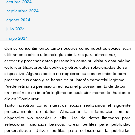
octubre 2024
septiembre 2024
agosto 2024
julio 2024
mayo 2024
abril 2024
Con su consentimiento, tanto nosotros como
nuestros socios
(1017)
utilizamos cookies u tecnologías similares para almacenar,
marzo 2024
acceder y procesar datos personales como su visita a esta página
febrero 2024
web, identificadores de cookies y otros datos relacionados de su
dispositivo. Algunos socios no requieren su consentimiento para
noviembre 2022
procesar sus datos y se basan en su interés comercial legítimo.
septiembre 2022
Puede retirar su permiso o rechazar el procesamiento de datos
en función de su interés legítimo en cualquier momento, haciendo
Categorías
clic en 'Configurar'.
Tanto nosotros como nuestros socios realizamos el siguiente
Blog
procesamiento de datos:
Almacenar la información en un
dispositivo y/o acceder a ella
.
Uso de datos limitados para
Investigación
seleccionar anuncios básicos
.
Crear perfiles para publicidad
Oculta
personalizada
.
Utilizar perfiles para seleccionar la publicidad