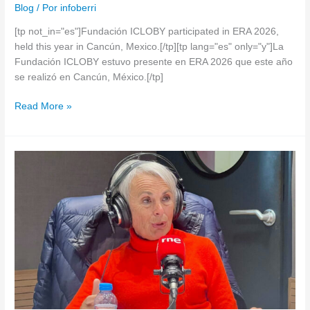
Blog
/ Por
infoberri
[tp not_in="es"]Fundación ICLOBY participated in ERA 2026,
held this year in Cancún, Mexico.[/tp][tp lang="es" only="y"]La
Fundación ICLOBY estuvo presente en ERA 2026 que este año
se realizó en Cancún, México.[/tp]
Read More »
[tp
not_in="es"]Death
and
the
Meaning
of
Living[/tp]
[tp
lang="es"
only="y"]La
muerte