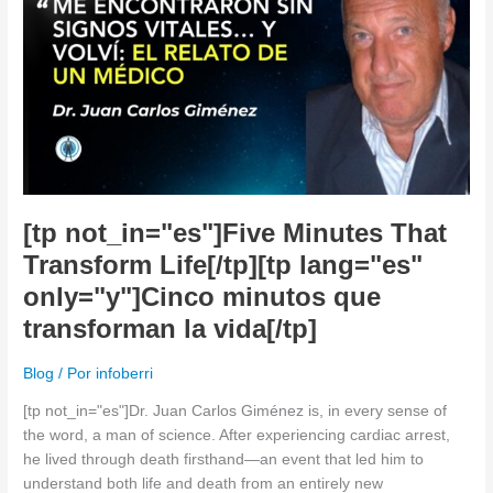
Minutes
That
Transform
Life[/tp]
[tp
lang="es"
only="y"]Cinco
minutos
que
transforman
[tp not_in="es"]Five Minutes That
la
Transform Life[/tp][tp lang="es"
vida[/tp]
only="y"]Cinco minutos que
transforman la vida[/tp]
Blog
/ Por
infoberri
[tp not_in="es"]Dr. Juan Carlos Giménez is, in every sense of
the word, a man of science. After experiencing cardiac arrest,
he lived through death firsthand—an event that led him to
understand both life and death from an entirely new