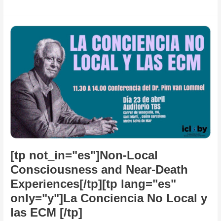
[tp
not_in="es"]Non-
Local
Consciousness
and
Near-
Death
Experiences[/tp]
[tp
lang="es"
only="y"]La
Conciencia
[tp not_in="es"]Non-Local
No
Consciousness and Near-Death
Local
Experiences[/tp][tp lang="es"
y
las
only="y"]La Conciencia No Local y
ECM
las ECM [/tp]
[/tp]