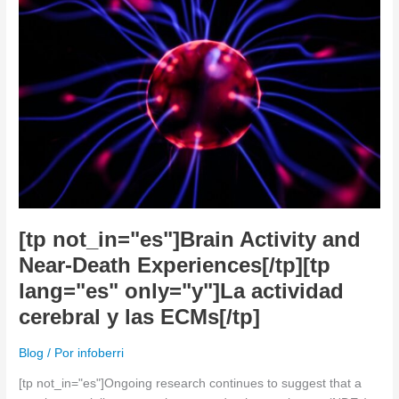
Activity
and
Near-
Death
Experiences[/tp]
[tp
lang="es"
only="y"]La
actividad
cerebral
y
las
[tp not_in="es"]Brain Activity and
ECMs[/tp]
Near-Death Experiences[/tp][tp
lang="es" only="y"]La actividad
cerebral y las ECMs[/tp]
Blog
/ Por
infoberri
[tp not_in="es"]Ongoing research continues to suggest that a