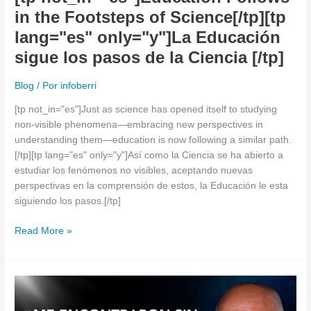
in the Footsteps of Science[/tp][tp
lang="es" only="y"]La Educación
sigue los pasos de la Ciencia [/tp]
Blog
/ Por
infoberri
[tp not_in="es"]Just as science has opened itself to studying
non-visible phenomena—embracing new perspectives in
understanding them—education is now following a similar path.
[/tp][tp lang="es" only="y"]Así como la Ciencia se ha abierto a
estudiar los fenómenos no visibles, aceptando nuevas
perspectivas en la comprensión de estos, la Educación le esta
siguiendo los pasos.[/tp]
Read More »
[tp
not_in="es"]Five