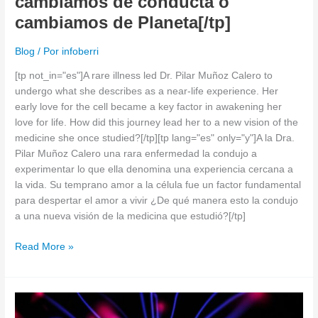
cambiamos de conducta o
conducta
cambiamos de Planeta[/tp]
o
cambiamos
Blog
/ Por
infoberri
de
Planeta[/tp]
[tp not_in="es"]A rare illness led Dr. Pilar Muñoz Calero to
undergo what she describes as a near-life experience. Her
early love for the cell became a key factor in awakening her
love for life. How did this journey lead her to a new vision of the
medicine she once studied?[/tp][tp lang="es" only="y"]A la Dra.
Pilar Muñoz Calero una rara enfermedad la condujo a
experimentar lo que ella denomina una experiencia cercana a
la vida. Su temprano amor a la célula fue un factor fundamental
para despertar el amor a vivir ¿De qué manera esto la condujo
a una nueva visión de la medicina que estudió?[/tp]
Read More »
[tp
not_in="es"]Brain