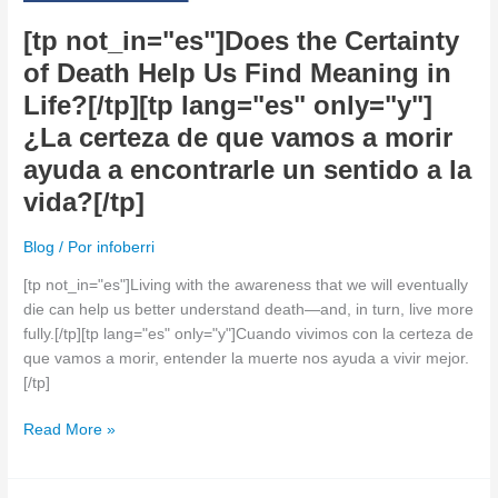
in
Life?
[tp not_in="es"]Does the Certainty
[/tp]
of Death Help Us Find Meaning in
[tp
Life?[/tp][tp lang="es" only="y"]
lang="es"
only="y"]
¿La certeza de que vamos a morir
¿La
ayuda a encontrarle un sentido a la
certeza
vida?[/tp]
de
que
Blog
/ Por
infoberri
vamos
a
[tp not_in="es"]Living with the awareness that we will eventually
morir
die can help us better understand death—and, in turn, live more
ayuda
fully.[/tp][tp lang="es" only="y"]Cuando vivimos con la certeza de
a
que vamos a morir, entender la muerte nos ayuda a vivir mejor.
encontrarle
[/tp]
un
sentido
Read More »
a
la
vida?