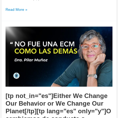
Read More »
[tp
not_in="es"]Either
We
Change
Our
Behavior
or
We
Change
Our
Planet[/tp]
[tp
[tp not_in="es"]Either We Change
lang="es"
Our Behavior or We Change Our
only="y"]O
Planet[/tp][tp lang="es" only="y"]O
cambiamos
de