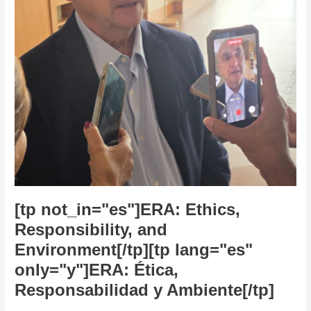
lang="es"
only="y"]ERA:
Ética,
Responsabilidad
y
Ambiente[/tp]
[tp not_in="es"]ERA: Ethics,
Responsibility, and
Environment[/tp][tp lang="es"
only="y"]ERA: Ética,
Responsabilidad y Ambiente[/tp]