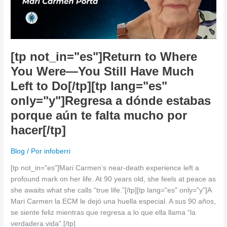
You
Still
Have
Much
Left
[tp not_in="es"]Return to Where
to
You Were—You Still Have Much
Do[/tp]
Left to Do[/tp][tp lang="es"
[tp
lang="es"
only="y"]Regresa a dónde estabas
only="y"]Regresa
porque aún te falta mucho por
a
hacer[/tp]
dónde
estabas
Blog
/ Por
infoberri
porque
aún
[tp not_in="es"]Mari Carmen’s near-death experience left a
te
profound mark on her life. At 90 years old, she feels at peace as
falta
she awaits what she calls “true life.”[/tp][tp lang="es" only="y"]A
mucho
Mari Carmen la ECM le dejó una huella especial. A sus 90 años,
por
se siente feliz mientras que regresa a lo que ella llama “la
hacer[/tp]
verdadera vida”.[/tp]