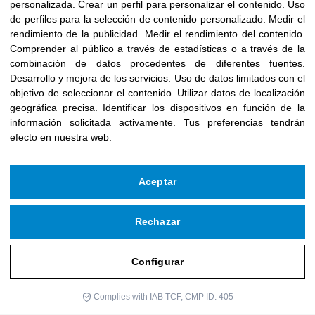
personalizada
.
Crear un perfil para personalizar el contenido
.
Uso
Somos Alma
de perfiles para la selección de contenido personalizado
.
Medir el
rendimiento de la publicidad
.
Medir el rendimiento del contenido
.
Comprender al público a través de estadísticas o a través de la
combinación de datos procedentes de diferentes fuentes
.
Desarrollo y mejora de los servicios
.
Uso de datos limitados con el
objetivo de seleccionar el contenido
.
Utilizar datos de localización
geográfica precisa
.
Identificar los dispositivos en función de la
información solicitada activamente
.
Tus preferencias tendrán
efecto en nuestra web.
Aceptar
Rechazar
Copyright © 2026 Fundación Icloby
Powered by
infoberri.com
Configurar
SUSCRÍBETE A NUESTRO BOLETIN
Complies with IAB TCF, CMP ID: 405