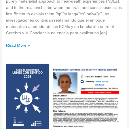
purely materialist approach to near-death experiences (NDEs),
and to the relationship between the brain and consciousness, is
insufficient to explain them.[/tp][tp lang="es" only="y"]Las
investigaciones continúan reafirmando que el enfoque
materialista alrededor de las ECMs y de la relación entre el
Cerebro y la Conciencia no encaja para explicarlas.[/tp]
Read More »
[tp
not_in="es"]Does
the
Certainty
of
Death
Help
Us
Find
Meaning