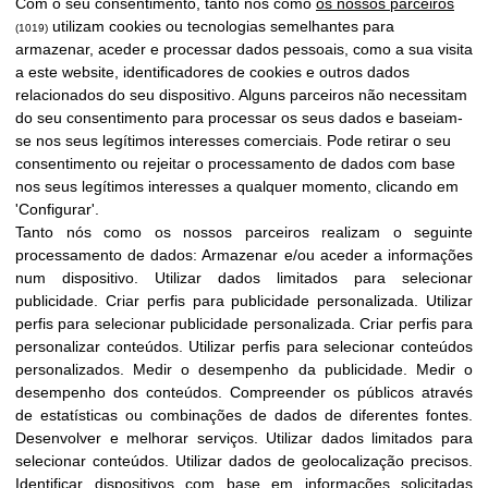
Com o seu consentimento, tanto nós como
os nossos parceiros
utilizam cookies ou tecnologias semelhantes para
(1019)
armazenar, aceder e processar dados pessoais, como a sua visita
a este website, identificadores de cookies e outros dados
relacionados do seu dispositivo. Alguns parceiros não necessitam
do seu consentimento para processar os seus dados e baseiam-
se nos seus legítimos interesses comerciais. Pode retirar o seu
consentimento ou rejeitar o processamento de dados com base
nos seus legítimos interesses a qualquer momento, clicando em
'Configurar'.
Tanto nós como os nossos parceiros realizam o seguinte
processamento de dados:
Armazenar e/ou aceder a informações
num dispositivo
.
Utilizar dados limitados para selecionar
publicidade
.
Criar perfis para publicidade personalizada
.
Utilizar
perfis para selecionar publicidade personalizada
.
Criar perfis para
personalizar conteúdos
.
Utilizar perfis para selecionar conteúdos
personalizados
.
Medir o desempenho da publicidade
.
Medir o
desempenho dos conteúdos
.
Compreender os públicos através
de estatísticas ou combinações de dados de diferentes fontes
.
Desenvolver e melhorar serviços
.
Utilizar dados limitados para
selecionar conteúdos
.
Utilizar dados de geolocalização precisos
.
Identificar dispositivos com base em informações solicitadas