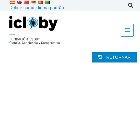
Ir
Definir como idioma padrão
para
o
conteúdo
RETORNAR