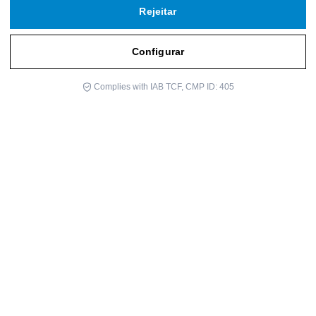
Rejeitar
Configurar
Complies with IAB TCF, CMP ID: 405
Durante a recente Semana Santa, Rádio Nacional da Espanha,
através de sua estação catalã, reuniu três renomados médicos da
região para discutir o sentido da vida e da morte como realidades