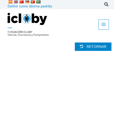
Ir
Definir como idioma padrão
para
o
conteúdo
RETORNAR