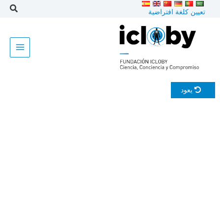
خطى
تعيين كلغة افتراضية
لى
لمحتوى
يعود