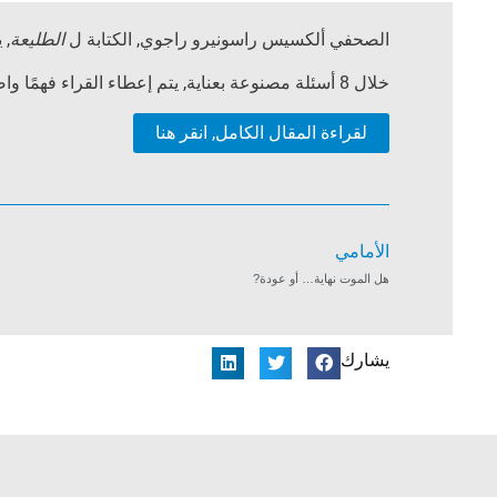
الصحفي ألكسيس راسونيرو راجوي, الكتابة ل
الطليعة
, 
خلال 8 أسئلة مصنوعة بعناية, يتم إعطاء القراء فهمًا واضحًا وموجزًا ​​لكيفية قيام NDEs بإجراء تغييرات عميقة ودائمة في أولئك الذين يختبرونها.
لقراءة المقال الكامل, انقر هنا
السابق
الأمامي
هل الموت نهاية… أو عودة?
يشارك