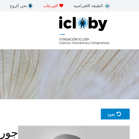
خطى
الطبقة الافتراضية
التبرعات
نحن الروح
لى
لمحتوى
يعود
جورد