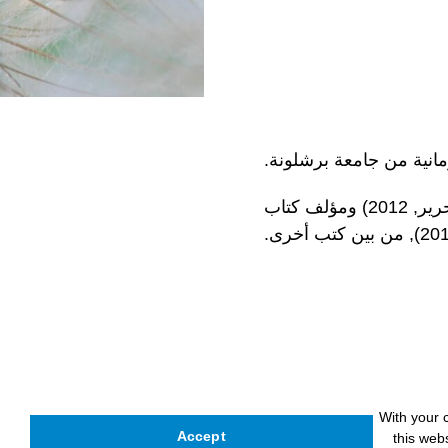
وهو مؤلف مشترك لـ "إدارة التأمل ... والحياة" (منصة التحرير, 2012) ومؤلف كتاب
With your 
Accept
this web