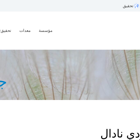
تحقيق
مؤسسة
معدات
تحقيق
ج
ي نادال