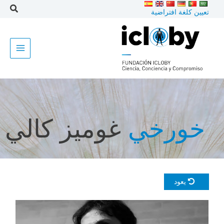
خطى
تعيين كلغة افتراضية
لى
لمحتوى
خورخي
غوميز كالي
يعود