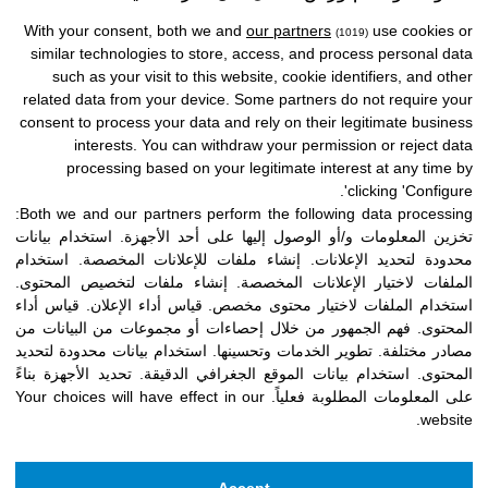
أكثر من 34.000 لقد تعلم الأطفال والشباب
With your consent, both we and
our partners
use cookies or
(1019)
الرعاية في المحن, المبارزة والموت, اكتشاف
similar technologies to store, access, and process personal data
such as your visit to this website, cookie identifiers, and other
قيمة الطقوس والمرافقة وراء الحياة.
related data from your device. Some partners do not require your
consent to process your data and rely on their legitimate business
interests. You can withdraw your permission or reject data
processing based on your legitimate interest at any time by
clicking 'Configure'.
Both we and our partners perform the following data processing:
تخزين المعلومات و/أو الوصول إليها على أحد الأجهزة
.
استخدام بيانات
محدودة لتحديد الإعلانات
.
إنشاء ملفات للإعلانات المخصصة
.
استخدام
الملفات لاختيار الإعلانات المخصصة
.
إنشاء ملفات لتخصيص المحتوى
.
استخدام الملفات لاختيار محتوى مخصص
.
قياس أداء الإعلان
.
قياس أداء
المحتوى
.
فهم الجمهور من خلال إحصاءات أو مجموعات من البيانات من
مصادر مختلفة
.
تطوير الخدمات وتحسينها
.
استخدام بيانات محدودة لتحديد
المحتوى
.
استخدام بيانات الموقع الجغرافي الدقيقة
.
تحديد الأجهزة بناءً
على المعلومات المطلوبة فعلياً
.
Your choices will have effect in our
website.