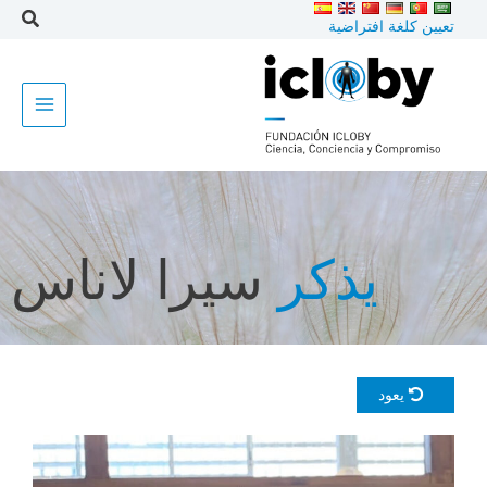
خطى
تعيين كلغة افتراضية
لى
لمحتوى
يذكر
سيرا لاناس
يعود