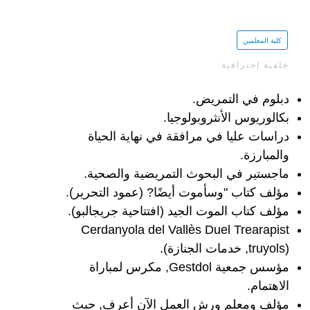
كلية المعلمين
خلفية إحترافية
دبلوم في التمريض.
بكالوريوس الأنثروبولوجيا.
دراسات عليا في مرافقة في نهاية الحياة
والمبارزة.
ماجستير في البحوث التمريضية والصحية.
مؤلف كتاب "وسأموت أيضًا? (عمود التحرير).
مؤلف كتاب الموت الجيد (افتتاحية جريجالبو).
Cerdanyola del Vallès Duel Trearapist
(truyols, خدمات الجنازة).
مؤسس جمعية Gestdol, مكرس لمباراة
الاهتمام.
مؤلف ومعلم ورش العمل الآن أعرف, حيث