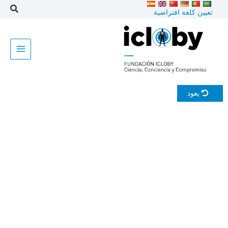
خطى
تعيين كلغة افتراضية
لى
لمحتوى
يعود