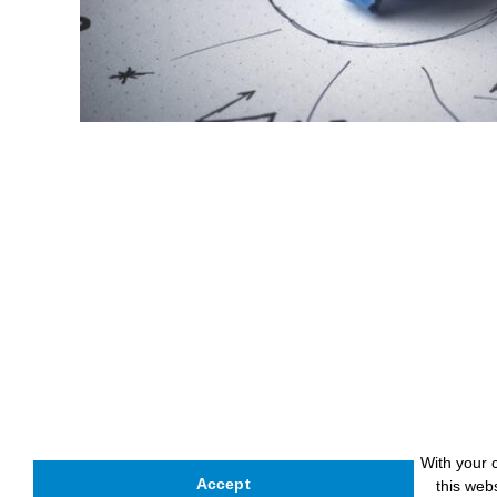
With your 
Accept
this web