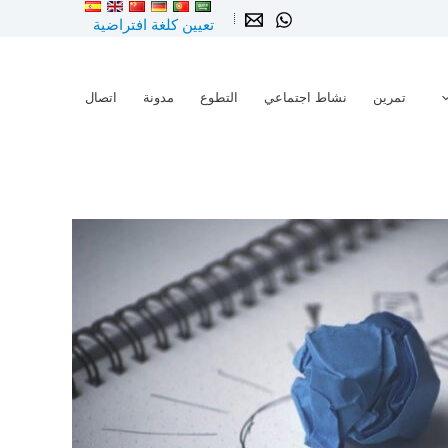
تعيين كلغة افتراضية
تمرين
نشاط اجتماعي
التطوع
مدونة
اتصال
ماجستير
في
الإدارة
المستدامة
ESG
والمسؤولية
الاجتماعية
كمية