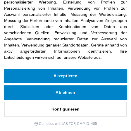
personalisierter Werbung
.
Erstellung von Profilen zur
Personalisierung von Inhalten
.
Verwendung von Profilen zur
Auswahl personalisierter Inhalte
.
Messung der Werbeleistung
.
Messung der Performance von Inhalten
.
Analyse von Zielgruppen
durch Statistiken oder Kombinationen von Daten aus
verschiedenen Quellen
.
Entwicklung und Verbesserung der
Angebote
.
Verwendung reduzierter Daten zur Auswahl von
DR. Francisco
Inhalten
.
Verwendung genauer Standortdaten
.
Geräte anhand von
Marchetti
aktiv angeforderten Informationen identifizieren
.
Ihre
Entscheidungen wirken sich auf unsere Website aus.
PROFESSIONELLER HINTERGRUND
Akzeptieren
Ablehnen
Konfigurieren
Brauchst du Hilfe??
Complies with IAB TCF, CMP ID: 405