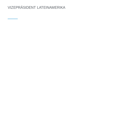
VIZEPRÄSIDENT LATEINAMERIKA
Francisco Ramirez
Moreno