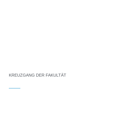
Peter Taberner
PROFESSIONELLER HINTERGRUND
KREUZGANG DER FAKULTÄT