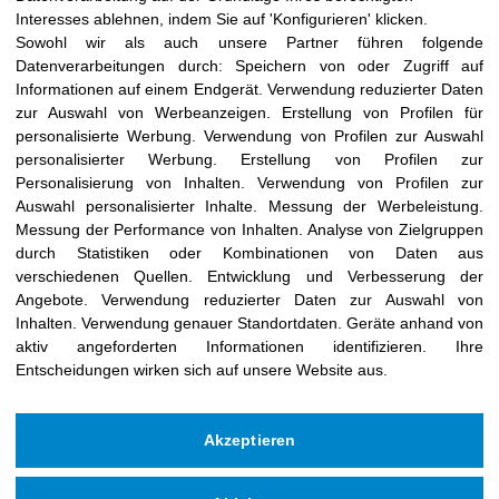
Interesses ablehnen, indem Sie auf 'Konfigurieren' klicken.
Gesundheitsraum namens Delphis mehr als
Sowohl wir als auch unsere Partner führen folgende
zwei Jahrzehnte.
Datenverarbeitungen durch:
Speichern von oder Zugriff auf
Informationen auf einem Endgerät
.
Verwendung reduzierter Daten
zur Auswahl von Werbeanzeigen
.
Erstellung von Profilen für
personalisierte Werbung
.
Verwendung von Profilen zur Auswahl
personalisierter Werbung
.
Erstellung von Profilen zur
Personalisierung von Inhalten
.
Verwendung von Profilen zur
Auswahl personalisierter Inhalte
.
Messung der Werbeleistung
.
Messung der Performance von Inhalten
.
Analyse von Zielgruppen
durch Statistiken oder Kombinationen von Daten aus
verschiedenen Quellen
.
Entwicklung und Verbesserung der
Angebote
.
Verwendung reduzierter Daten zur Auswahl von
Inhalten
.
Verwendung genauer Standortdaten
.
Geräte anhand von
aktiv angeforderten Informationen identifizieren
.
Ihre
Entscheidungen wirken sich auf unsere Website aus.
Akzeptieren