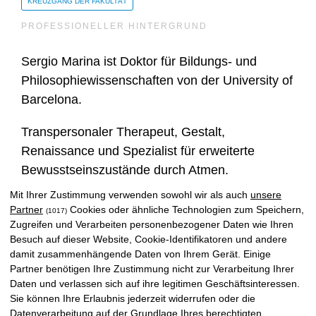
KREUZGANG DER FAKULTÄT
PROFESSIONELLER HINTERGRUND
Sergio Marina ist Doktor für Bildungs- und
Philosophiewissenschaften von der University of
Barcelona.
Transpersonaler Therapeut, Gestalt,
Renaissance und Spezialist für erweiterte
Bewusstseinszustände durch Atmen.
Mit Ihrer Zustimmung verwenden sowohl wir als auch
unsere
Internationaler Sprecher, Professor für
Partner
Cookies oder ähnliche Technologien zum Speichern,
(1017)
Spiritualität und Schriftsteller der Bücher: Lebe
Zugreifen und Verarbeiten personenbezogener Daten wie Ihren
Besuch auf dieser Website, Cookie-Identifikatoren und andere
ohne Leiden, Der Angst vor Freiheit, Bewusst
damit zusammenhängende Daten von Ihrem Gerät. Einige
erziehen, ¿Fluyes?, und hermetische Weisheit
Partner benötigen Ihre Zustimmung nicht zur Verarbeitung Ihrer
fürs Leben.
Daten und verlassen sich auf ihre legitimen Geschäftsinteressen.
Sie können Ihre Erlaubnis jederzeit widerrufen oder die
Er leitet seinen eigenen integrativen
Datenverarbeitung auf der Grundlage Ihres berechtigten