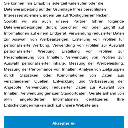
Remember me
Sie können Ihre Erlaubnis jederzeit widerrufen oder die
Datenverarbeitung auf der Grundlage Ihres berechtigten
Log in
Interesses ablehnen, indem Sie auf 'Konfigurieren' klicken.
Sowohl wir als auch unsere Partner führen folgende
Lost your password
?
Datenverarbeitungen durch:
Speichern von oder Zugriff auf
Informationen auf einem Endgerät
.
Verwendung reduzierter Daten
zur Auswahl von Werbeanzeigen
.
Erstellung von Profilen für
personalisierte Werbung
.
Verwendung von Profilen zur Auswahl
personalisierter Werbung
.
Erstellung von Profilen zur
Personalisierung von Inhalten
.
Verwendung von Profilen zur
Auswahl personalisierter Inhalte
.
Messung der Werbeleistung
.
Messung der Performance von Inhalten
.
Analyse von Zielgruppen
durch Statistiken oder Kombinationen von Daten aus
verschiedenen Quellen
.
Entwicklung und Verbesserung der
Angebote
.
Verwendung reduzierter Daten zur Auswahl von
Inhalten
.
Verwendung genauer Standortdaten
.
Geräte anhand von
aktiv angeforderten Informationen identifizieren
.
Ihre
Entscheidungen wirken sich auf unsere Website aus.
Akzeptieren