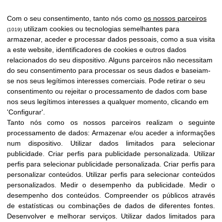
Com o seu consentimento, tanto nós como
os nossos parceiros
utilizam cookies ou tecnologias semelhantes para
(1019)
armazenar, aceder e processar dados pessoais, como a sua visita
a este website, identificadores de cookies e outros dados
relacionados do seu dispositivo. Alguns parceiros não necessitam
do seu consentimento para processar os seus dados e baseiam-
se nos seus legítimos interesses comerciais. Pode retirar o seu
consentimento ou rejeitar o processamento de dados com base
nos seus legítimos interesses a qualquer momento, clicando em
'Configurar'.
Tanto nós como os nossos parceiros realizam o seguinte
processamento de dados:
Armazenar e/ou aceder a informações
num dispositivo
.
Utilizar dados limitados para selecionar
Dois novos hospitais
publicidade
.
Criar perfis para publicidade personalizada
.
Utilizar
perfis para selecionar publicidade personalizada
.
Criar perfis para
espanhóis estão ligados
personalizar conteúdos
.
Utilizar perfis para selecionar conteúdos
personalizados
.
Medir o desempenho da publicidade
.
Medir o
ao Projeto Light
desempenho dos conteúdos
.
Compreender os públicos através
de estatísticas ou combinações de dados de diferentes fontes
.
Desenvolver e melhorar serviços
.
Utilizar dados limitados para