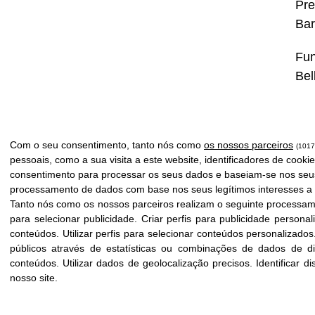
Pre
Bar
Fun
Bel
Com o seu consentimento, tanto nós como
os nossos parceiros
(1017
pessoais, como a sua visita a este website, identificadores de cook
consentimento para processar os seus dados e baseiam-se nos seus l
processamento de dados com base nos seus legítimos interesses a 
Tanto nós como os nossos parceiros realizam o seguinte processa
para selecionar publicidade
.
Criar perfis para publicidade personal
conteúdos
.
Utilizar perfis para selecionar conteúdos personalizados
públicos através de estatísticas ou combinações de dados de di
conteúdos
.
Utilizar dados de geolocalização precisos
.
Identificar 
direito autoral © 2026 Fundação Icloby
|
Distribuído por
infoberr
nosso site.
A