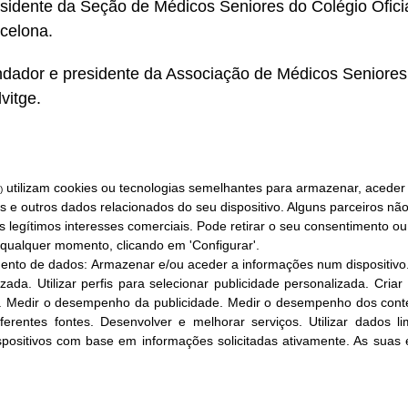
sidente da Seção de Médicos Seniores do Colégio Ofici
celona.
dador e presidente da Associação de Médicos Seniores d
lvitge.
utilizam cookies ou tecnologias semelhantes para armazenar, aceder
)
ies e outros dados relacionados do seu dispositivo. Alguns parceiros n
egítimos interesses comerciais. Pode retirar o seu consentimento ou 
qualquer momento, clicando em 'Configurar'.
mento de dados:
Armazenar e/ou aceder a informações num dispositivo
izada
.
Utilizar perfis para selecionar publicidade personalizada
.
Criar
.
Medir o desempenho da publicidade
.
Medir o desempenho dos cont
ferentes fontes
.
Desenvolver e melhorar serviços
.
Utilizar dados l
dispositivos com base em informações solicitadas ativamente
.
As suas 
i.com
viso Legal
Política de Privacidade
Política de cookies
Configurar