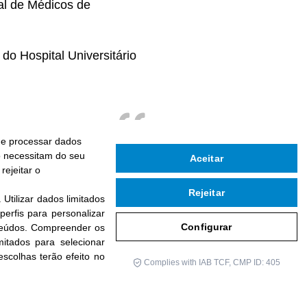
al de Médicos de
o Hospital Universitário
 e processar dados
ão necessitam do seu
Aceitar
rejeitar o
Rejeitar
.
Utilizar dados limitados
 perfis para personalizar
Configurar
eúdos
.
Compreender os
imitados para selecionar
escolhas terão efeito no
Complies with IAB TCF, CMP ID: 405
ASSINE A NOSSA NEWSLETTER