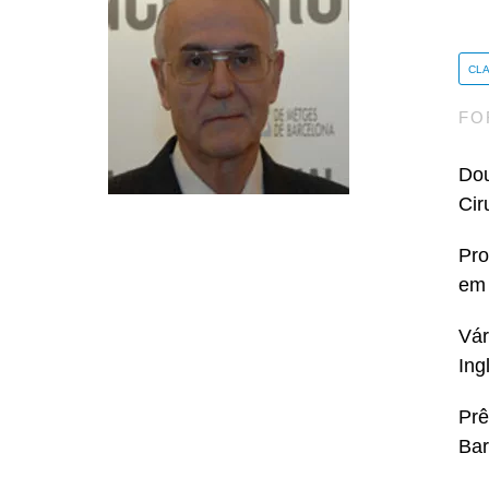
CL
FO
Dou
Cir
Pro
em 
Vár
Ing
Prê
Bar