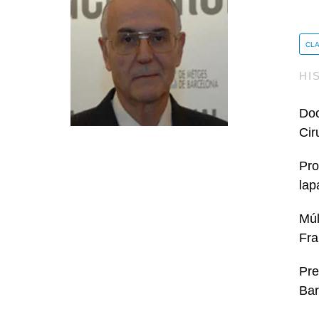
CL
HI
Doc
Cir
Pro
lap
Múl
Fra
Pre
Bar