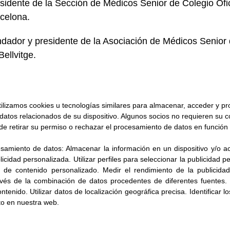
sidente de la Sección de Médicos Senior de Colegio Oﬁ
celona.
dador y presidente de la Asociación de Médicos Senior d
Bellvitge.
ilizamos cookies u tecnologías similares para almacenar, acceder y p
 datos relacionados de su dispositivo. Algunos socios no requieren su 
de retirar su permiso o rechazar el procesamiento de datos en función 
esamiento de datos:
Almacenar la información en un dispositivo y/o ac
blicidad personalizada
.
Utilizar perfiles para seleccionar la publicidad 
n de contenido personalizado
.
Medir el rendimiento de la publicida
avés de la combinación de datos procedentes de diferentes fuentes
.
ontenido
.
Utilizar datos de localización geográfica precisa
.
Identificar l
to en nuestra web.
ítica de Privacidad
Política de Cookies
Términos y Condiciones de 