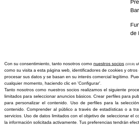
Pre
Bar
Fun
de 
Con su consentimiento, tanto nosotros como
nuestros socios
ut
(1019)
como su visita a esta página web, identificadores de cookies y otros
procesar sus datos y se basan en su interés comercial legítimo. Pue
cualquier momento, haciendo clic en 'Configurar'.
Tanto nosotros como nuestros socios realizamos el siguiente proc
limitados para seleccionar anuncios básicos
.
Crear perfiles para pu
para personalizar el contenido
.
Uso de perfiles para la selecció
contenido
.
Comprender al público a través de estadísticas o a tr
servicios
.
Uso de datos limitados con el objetivo de seleccionar el c
Copyright © 2026 Fundación Icloby
|
Powered by
infoberri.com
la información solicitada activamente
.
Tus preferencias tendrán efec
Aviso Legal
Pol