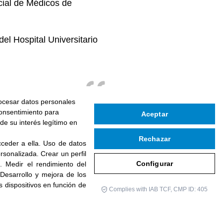
cial de Médicos de
el Hospital Universitario
rocesar datos personales
consentimiento para
Aceptar
de su interés legítimo en
Rechazar
ceder a ella
.
Uso de datos
personalizada
.
Crear un perfil
Configurar
d
.
Medir el rendimiento del
Desarrollo y mejora de los
os dispositivos en función de
Complies with IAB TCF, CMP ID: 405
SUSCRÍBETE A NUESTRO BOLETIN
Uso
Configurar