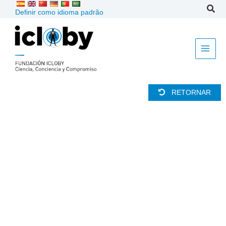
Ir
Definir como idioma padrão
para
o
conteúdo
RETORNAR