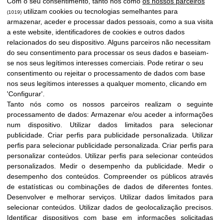
Com o seu consentimento, tanto nós como
os nossos parceiros
utilizam cookies ou tecnologias semelhantes para
(1019)
armazenar, aceder e processar dados pessoais, como a sua visita
a este website, identificadores de cookies e outros dados
relacionados do seu dispositivo. Alguns parceiros não necessitam
do seu consentimento para processar os seus dados e baseiam-
se nos seus legítimos interesses comerciais. Pode retirar o seu
consentimento ou rejeitar o processamento de dados com base
nos seus legítimos interesses a qualquer momento, clicando em
'Configurar'.
Tanto nós como os nossos parceiros realizam o seguinte
processamento de dados:
Armazenar e/ou aceder a informações
num dispositivo
.
Utilizar dados limitados para selecionar
publicidade
.
Criar perfis para publicidade personalizada
.
Utilizar
perfis para selecionar publicidade personalizada
.
Criar perfis para
personalizar conteúdos
.
Utilizar perfis para selecionar conteúdos
personalizados
.
Medir o desempenho da publicidade
.
Medir o
desempenho dos conteúdos
.
Compreender os públicos através
de estatísticas ou combinações de dados de diferentes fontes
.
Desenvolver e melhorar serviços
.
Utilizar dados limitados para
selecionar conteúdos
.
Utilizar dados de geolocalização precisos
.
Identificar dispositivos com base em informações solicitadas