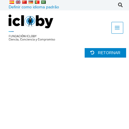
Ir
Definir como idioma padrão
para
o
conteúdo
RETORNAR