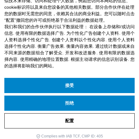
似技术来存储、访问和处理个人数据，例如您访问本网站的信息、
cookie标识符以及来自您设备的其他相关数据。部分合作伙伴在处理
您的数据时无需您的同意，依赖其合法的商业利益。您可以随时点击
“配置”撤回您的许可或拒绝基于合法利益的数据处理。
我们和我们的合作伙伴执行以下数据处理：
在设备上存储和/或访问
信息
.
使用有限的数据选择广告
.
为个性化广告创建个人资料
.
使用个
人资料选择个性化广告
.
创建个人资料以个性化内容
.
使用个人资料
选择个性化内容
.
衡量广告效果
.
衡量内容效果
.
通过统计数据或来自
不同来源的数据组合了解受众
.
开发和改进服务
.
使用有限的数据选
择内容
.
使用精确的地理位置数据
.
根据主动请求的信息识别设备
.
您
的选择将影响我们的网站。
接受
拒绝
版权 © 2026 Icloby基金会
供电
资讯网
配置
订阅我们的新闻
Complies with IAB TCF, CMP ID: 405