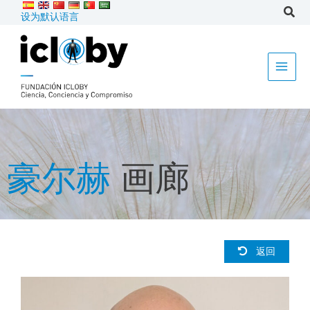
跳
设为默认语言
到
内
容
豪尔赫
画廊
返回