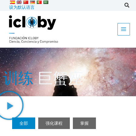
跳
设为默认语言
到
内
容
训练
巨蟹座
全部
强化课程
掌握