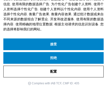
信息
.
使用有限的数据选择广告
.
为个性化广告创建个人资料
.
使用个
人资料选择个性化广告
.
创建个人资料以个性化内容
.
使用个人资料
选择个性化内容
.
衡量广告效果
.
衡量内容效果
.
通过统计数据或来自
不同来源的数据组合了解受众
.
开发和改进服务
.
使用有限的数据选
择内容
.
使用精确的地理位置数据
.
根据主动请求的信息识别设备
.
您
的选择将影响我们的网站。
接受
拒绝
版权 © 2026 Icloby基金会
供电
资讯网
配置
订阅我们的新闻
Complies with IAB TCF, CMP ID: 405
法律声明
隐私政策