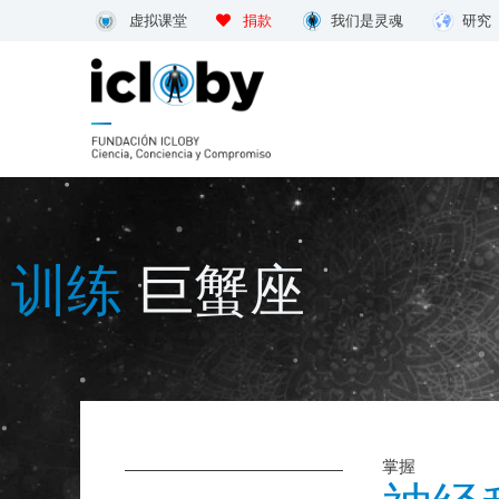
跳
虚拟课堂
捐款
我们是灵魂
研究
到
内
容
训练
巨蟹座
掌握