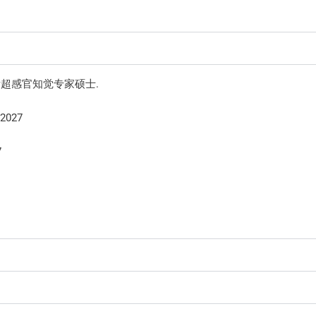
国际超感官知觉专家硕士.
2027
7