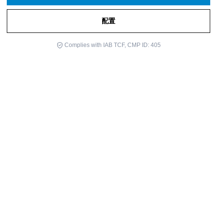
配置
Complies with IAB TCF, CMP ID: 405
马里洛·莫加 (Mariló Moga) 是一位西班牙心理学家，接受过临床催
眠培训, 最初与遭受剧烈疼痛的人一起工作, 例如严重烧伤引起的疼
痛.
面对女儿经历的骨肉瘤过程, 临床催眠成为为她提供安慰和帮助的