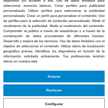
dispositivo y/o acceder a ella
.
Uso de datos limitados para
seleccionar anuncios básicos
.
Crear perfiles para publicidad
-
+
Añadir al carrito
personalizada
.
Utilizar perfiles para seleccionar la publicidad
personalizada
.
Crear un perfil para personalizar el contenido
.
Uso
de perfiles para la selección de contenido personalizado
.
Medir el
rendimiento de la publicidad
.
Medir el rendimiento del contenido
.
Comprender al público a través de estadísticas o a través de la
combinación de datos procedentes de diferentes fuentes
.
Desarrollo y mejora de los servicios
.
Uso de datos limitados con el
objetivo de seleccionar el contenido
.
Utilizar datos de localización
geográfica precisa
.
Identificar los dispositivos en función de la
información solicitada activamente
.
Tus preferencias tendrán
efecto en nuestra web.
Aceptar
Rechazar
Copyright © 2026 Fundación Icloby
Powered by
infoberri.com
Configurar