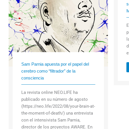
s
M
E
p
l
d
e
Sam Parnia apuesta por el papel del
cerebro como “filtrador” de la
consciencia
La revista online NEO.LIFE ha
publicado en su número de agosto
(https://neo.life/2022/08/your-brain-at-
the-moment-of-death/) una entrevista
con el intensivista Sam Parnia,
director de los proyectos AWARE. En