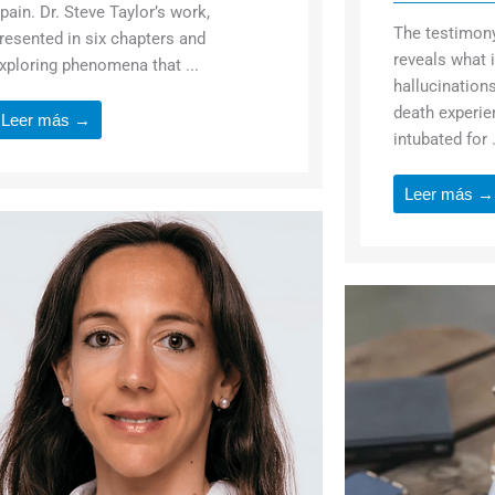
pain. Dr. Steve Taylor’s work,
The testimon
resented in six chapters and
reveals what i
xploring phenomena that ...
hallucination
death experie
Leer más →
intubated for .
Leer más →