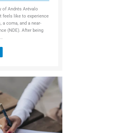
y of Andrés Arévalo
t feels like to experience
s, a coma, and a near-
nce (NDE). After being
..