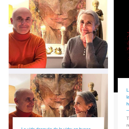
L
l
h
T
r