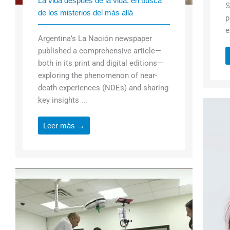
La vida después de la vida: en busca
S
de los misterios del más allá
p
e
Argentina’s La Nación newspaper
published a comprehensive article—
both in its print and digital editions—
exploring the phenomenon of near-
death experiences (NDEs) and sharing
key insights ...
Leer más →