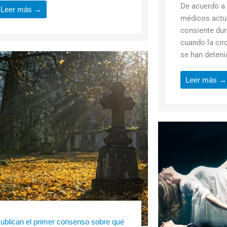
De acuerdo a
Leer más →
médicos actua
consiente dur
cuando la circ
se han detenid
Leer más →
ublican el primer consenso sobre qué