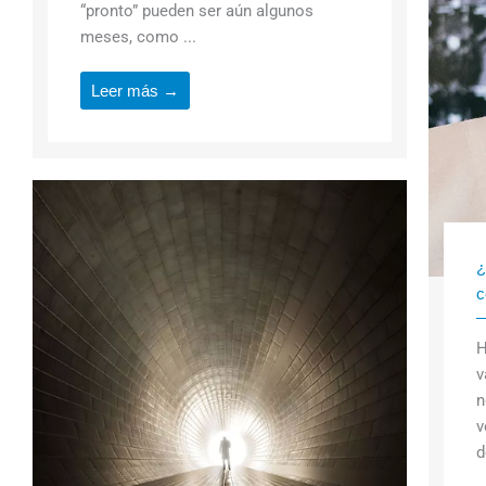
“pronto” pueden ser aún algunos
meses, como ...
Leer más →
¿
c
H
v
n
v
d