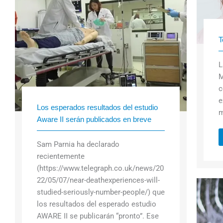
T
L
M
c
e
Los esperados resultados del estudio
m
Aware II serán publicados en breve
Sam Parnia ha declarado
recientemente
(https://www.telegraph.co.uk/news/20
22/05/07/near-deathexperiences-will-
studied-seriously-number-people/) que
los resultados del esperado estudio
AWARE II se publicarán “pronto”. Ese