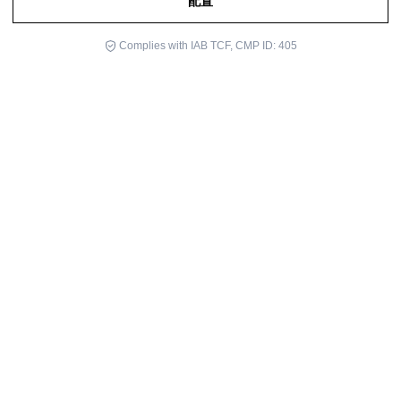
配置
你需要帮助吗?
Complies with IAB TCF, CMP ID: 405
在我们十二月的新闻通讯中, 我们分享了会议的时刻. 皮姆·范·洛梅
尔（Pim van Lommel）在巴塞罗那的医师学院给予. 然而, 他的参
与包括第二部分, 我们在这个问题上与您分享.
在这个视频中, 他以前的演讲的延续,
他提供了关于NDE期间意识发
生了什么的详细和具体的科学证据, 根据他的研究
.