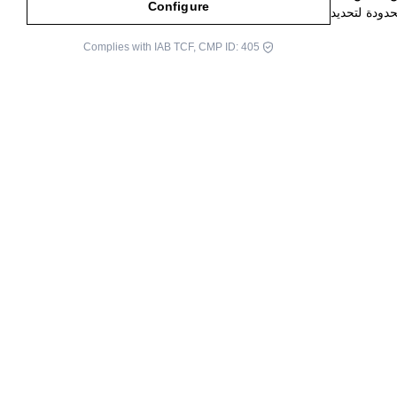
Configure
دودة لتحديد
Complies with IAB TCF, CMP ID: 405
مخاوف سوف تحد, حاجز, ويمنعنا من
درا. لوجان كوماس