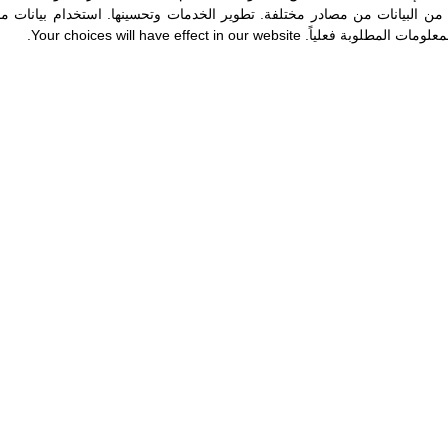
ن البيانات من مصادر مختلفة
.
تطوير الخدمات وتحسينها
.
استخدام بيانات مح
 جاهزًا
.
لمعلومات المطلوبة فعلياً
.
Your choices will have effect in our website.
بعد. عندما يحدث هذا, وعدم قدرتنا على التكيف يبقينا في خوف, هذه ال
ي موقف يطرأ, كلما فعلت ذلك.
لعلم. نخشى ما لا نفهمه.