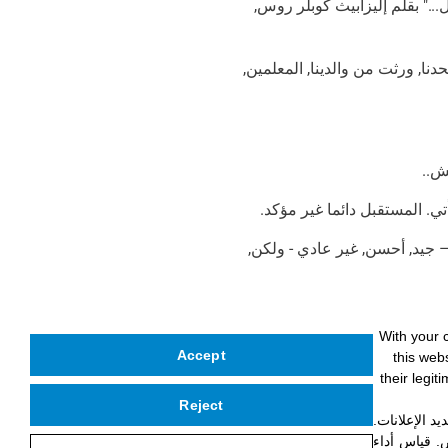
.." بقلم إليزابيث كوبلر روس,
ا, ورثت من والدينا, المعلمين,
ش..
ي. المستقبل دائما غير مؤكد.
– جيد, أحسن, غير عادي - ولكن,
With your 
ف لأنه لا يوجد شيء أكثر من ذلك
.
Accept
this web
their legi
النووي باستمرار من خلال علم
Reject
ف الأولى. لاحقاً, ظهرت الأجنحة,
د الإعلانات
.
ص
.
قياس أداء