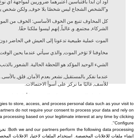
أود أن أبدأ باقتباسين أعتبرهما ضروريين لمواجهة أي نوع
و"الشخص الشجاع ليس شخصًا بلا خوف, ولكن شخص يعرف ك
كل المخاوف تنبع من الخوف الأساسي: الخوف من الموت. و
الشركاء, مجتمع, و, غالباً, إنهم ليسوا ملكنا حقًا
.
الموت عملية طبيعية تدعونا إلى العيش في الحاضر دو
مخاوفنا لا تؤخر الموت, والذي سيأتي عندما يحين الوقت.
الشيء الوحيد المؤكد هو اللحظة الحالية. الشعور بالذنب
عندما نفكر بالمستقبل, نشعر بعدم الأمان, قلق, بالأسى
للأسف, غالبًا ما نركز على أسوأ الاحتمالات.
في لحظة الموت, نحن ندرك ذلك 90% ما أقلقنا واستنزف طاقتنا لم يحدث أبدًا, وافتقدنا أن نعيش تلك اللحظات
gies to store, access, and process personal data such as your visit to
إذا أردنا السلام, دعونا نبقى في الحاضر, مع ما هو, بما هو
 partners do not require your consent to process your data and rely on
a processing based on your legitimate interest at any time by clicking
يُظهر تاريخ التطور البشري أن الناجين لم يكونوا الأكث
'Configure'.
الوراثة اللاجينية: الطبيعة الحكيمة, بسبب الحاجة التطو
Both we and our partners perform the following data processing:
تخزي
ويمكننا التغلب على الهواء, خطوة هائلة إلى الأمام في ا
إنشاء ملفات للإعلانات المخصصة
.
استخدام الملفات لاختيار الإعلانات المخ