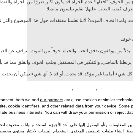
 من الخوف: "افعلها! عدم الجرأة قد يكون أكثر ضررًا من الجرأة والفشل.
يفية التغلب عليها," بقلم نيلسون مانديلا.
لماذا نخاف الموت? لأننا تعلمنا معتقدات حول هذا الموضوع والتي تحدن
ن خوف.
 بدلاً من, يوقفون تدفق الحب والحياة. خوفاً من الموت, نتوقف عن العي
 يربطنا بالماضي, والتفكير في المستقبل يجلب الخوف والقلق مما قد يأت
. كل شيء أمامنا غير مؤكد; قد يحدث, أو قد لا. أي شيء يمكن أن يحدث 
.
consent, both we and
our partners
use cookies or similar technolo
(1019)
 أمامنا. عندما نقول, "هذا هو ما هو عليه,"يمكننا مواجهته, ولا يثير الخو
site, cookie identifiers, and other related data from your device. Some
timate business interests. You can withdraw your permission or reject dat
ر ذكاءً بل الأفضل في التكيف. الحياة هي التكيف المستمر. يتحول حمضنا 
رية والتكيف, طورت أرجلًا في الأسماك لغزو الأرض, مما يؤدي إلى الزواح
ن المعلومات و/أو الوصول إليها على أحد الأجهزة
.
استخدام بيانات محدودة لتحدي
لتطور - حقيقية ورمزية
.
صصة
.
إنشاء ملفات لتخصيص المحتوى
.
استخدام الملفات لاختيار محتوى مخص