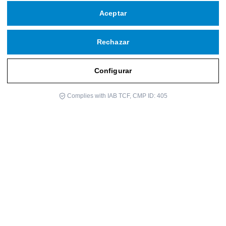
Aceptar
Rechazar
Configurar
Complies with IAB TCF, CMP ID: 405
Quisiera empezar, con dos frases que considero importantes para
afrontar cualquier tipo de miedo:
“¡Hazlo! No atreverte puede ser
mucho más dañino que atreverte y equivocarte…
» de Elisabeth