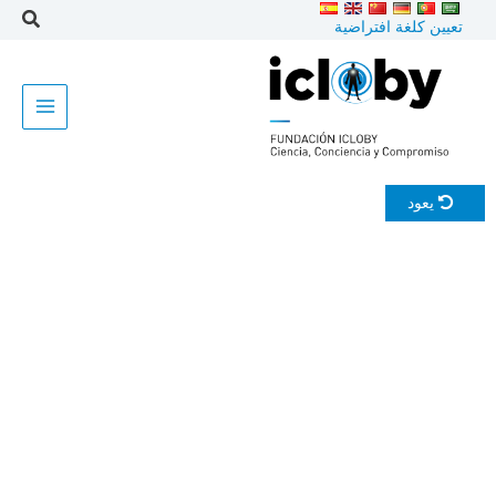
خطى
تعيين كلغة افتراضية
لى
لمحتوى
يعود