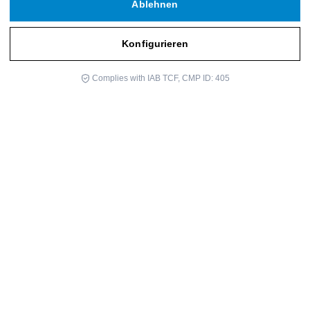
Ablehnen
Konfigurieren
Complies with IAB TCF, CMP ID: 405
Der Bericht, in dem die bisher gesammelten wissenschaftlichen
Erkenntnisse untersucht werden, stellt die erste von Experten
begutachtete Konsenserklärung zur wissenschaftlichen