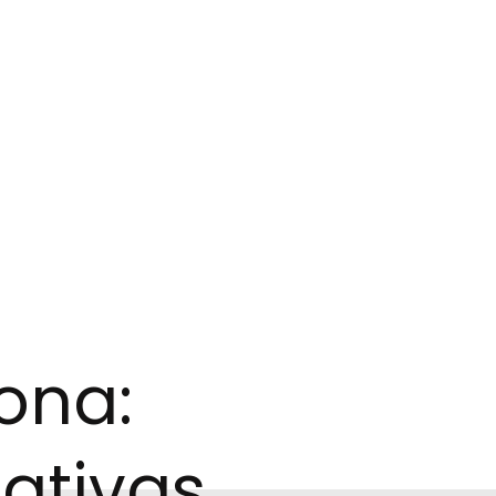
ona:
ativas