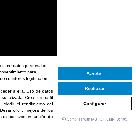
rocesar datos personales
consentimiento para
Aceptar
de su interés legítimo en
Rechazar
ceder a ella
.
Uso de datos
personalizada
.
Crear un perfil
Configurar
d
.
Medir el rendimiento del
Desarrollo y mejora de los
os dispositivos en función de
Complies with IAB TCF, CMP ID: 405
Siguiente