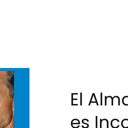
El Alm
es Inc