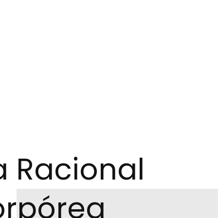
a Racional
orpórea