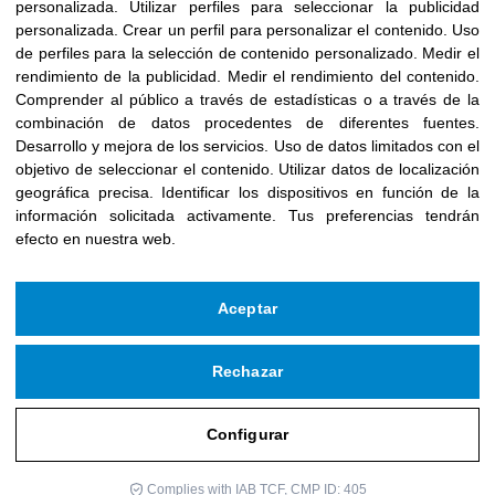
personalizada
.
Utilizar perfiles para seleccionar la publicidad
de la vida“
personalizada
.
Crear un perfil para personalizar el contenido
.
Uso
de perfiles para la selección de contenido personalizado
.
Medir el
rendimiento de la publicidad
.
Medir el rendimiento del contenido
.
Comprender al público a través de estadísticas o a través de la
combinación de datos procedentes de diferentes fuentes
.
Desarrollo y mejora de los servicios
.
Uso de datos limitados con el
objetivo de seleccionar el contenido
.
Utilizar datos de localización
geográfica precisa
.
Identificar los dispositivos en función de la
información solicitada activamente
.
Tus preferencias tendrán
efecto en nuestra web.
Aceptar
Rechazar
Configurar
Complies with IAB TCF, CMP ID: 405