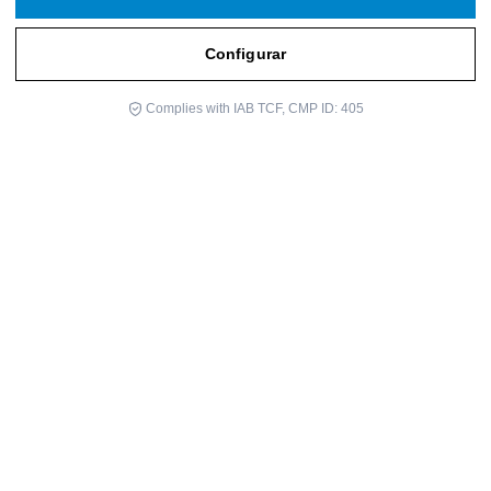
Configurar
Complies with IAB TCF, CMP ID: 405
La Navidad es esa época del año especial, mágica y cálida, en la
que nos reunimos con los seres que amamos y compartimos
nuestra Presencia desde el corazón. Es un tiempo para
conocernos un poco más en profundidad y disfrutarnos
mutuamente con los amigos, la familia y los compañeros de
trabajo.