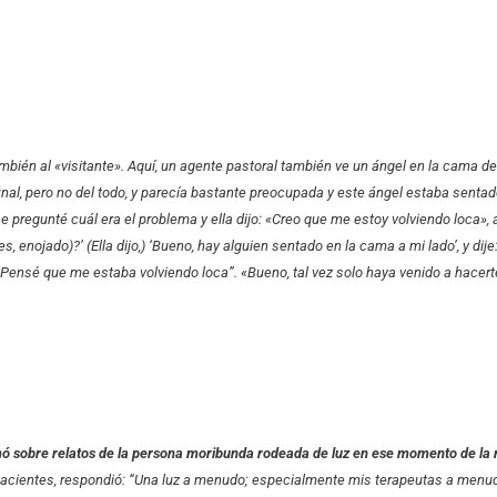
bién al «visitante». Aquí, un agente pastoral también ve un ángel en la cama de
al, pero no del todo, y parecía bastante preocupada y este ángel estaba sentad
 Le pregunté cuál era el problema y ella dijo: «Creo que me estoy volviendo loca», 
 enojado)?’ (Ella dijo,) ‘Bueno, hay alguien sentado en la cama a mi lado’, y dije
, “Pensé que me estaba volviendo loca”. «Bueno, tal vez solo haya venido a hacer
mó sobre relatos de la persona moribunda rodeada de luz en ese momento de la
e pacientes, respondió: “Una luz a menudo; especialmente mis terapeutas a menu