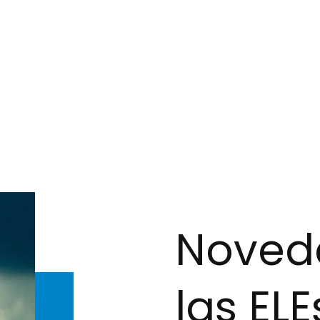
Noved
las ELE