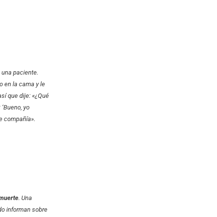
 una paciente.
o en la cama y le
así que dije: «¿Qué
: ‘Bueno, yo
te compañía».
 muerte
. Una
do informan sobre