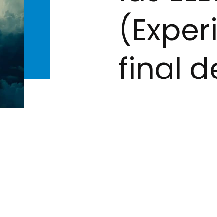
(Exper
final d