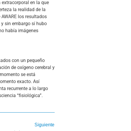
 extracorporal en la que
rteza la realidad de la
e AWARE los resultados
o y sin embargo sí hubo
 no había imágenes
izados con un pequeño
ación de oxígeno cerebral y
e momento se está
 momento exacto. Así
a recurrente a lo largo
iencia “fisiológica”.
Siguiente
Siguiente