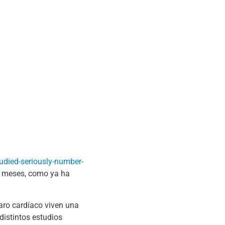
udied-seriously-number-
os meses, como ya ha
aro cardíaco viven una
istintos estudios