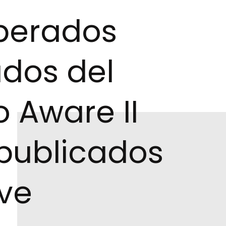
perados
ados del
o Aware II
publicados
ve