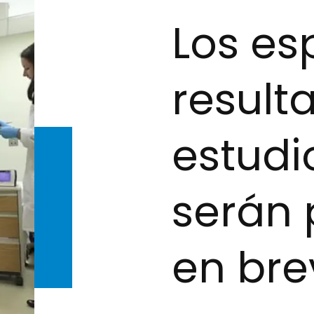
Los es
result
estudi
serán 
en bre