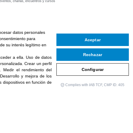
eventos, charlas, encuentros y cursos
rocesar datos personales
consentimiento para
Aceptar
de su interés legítimo en
Rechazar
ceder a ella
.
Uso de datos
personalizada
.
Crear un perfil
Configurar
d
.
Medir el rendimiento del
Desarrollo y mejora de los
os dispositivos en función de
Complies with IAB TCF, CMP ID: 405