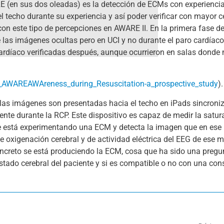
E (en sus dos oleadas) es la detección de ECMs con experiencia
 techo durante su experiencia y así poder verificar con mayor ce
n este tipo de percepciones en AWARE II. En la primera fase d
 las imágenes ocultas pero en UCI y no durante el paro cardíac
ardíaco verificadas después, aunque ocurrieron en salas donde
3_AWAREAWAreness_during_Resuscitation-a_prospective_study
).
: las imágenes son presentadas hacia el techo en iPads sincron
nte durante la RCP. Este dispositivo es capaz de medir la satur
ente está experimentando una ECM y detecta la imagen que en es
de oxigenación cerebral y de actividad eléctrica del EEG de ese
creto se está produciendo la ECM, cosa que ha sido una pregunt
tado cerebral del paciente y si es compatible o no con una consc