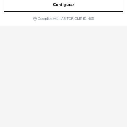
1
julio 2024
Configurar
mayo 2024
Complies with IAB TCF, CMP ID: 405
abril 2024
marzo 2024
febrero 2024
noviembre 2022
septiembre 2022
Categorías
Blog
Investigación
Oculta
Somos Alma