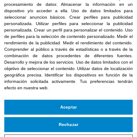
octubre 2025
procesamiento de datos:
Almacenar la información en un
dispositivo y/o acceder a ella
.
Uso de datos limitados para
septiembre 2025
seleccionar anuncios básicos
.
Crear perfiles para publicidad
agosto 2025
personalizada
.
Utilizar perfiles para seleccionar la publicidad
julio 2025
personalizada
.
Crear un perfil para personalizar el contenido
.
Uso
de perfiles para la selección de contenido personalizado
.
Medir el
junio 2025
rendimiento de la publicidad
.
Medir el rendimiento del contenido
.
mayo 2025
Comprender al público a través de estadísticas o a través de la
combinación de datos procedentes de diferentes fuentes
.
abril 2025
Desarrollo y mejora de los servicios
.
Uso de datos limitados con el
marzo 2025
objetivo de seleccionar el contenido
.
Utilizar datos de localización
geográfica precisa
.
Identificar los dispositivos en función de la
febrero 2025
información solicitada activamente
.
Tus preferencias tendrán
enero 2025
efecto en nuestra web.
diciembre 2024
noviembre 2024
Aceptar
octubre 2024
septiembre 2024
Rechazar
agosto 2024