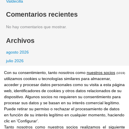
Valdecilla
Comentarios recientes
No hay comentarios que mostrar.
Archivos
agosto 2026
julio 2026
junio 2026
Con su consentimiento, tanto nosotros como
nuestros socios
(1019)
mayo 2026
utilizamos cookies u tecnologías similares para almacenar,
acceder y procesar datos personales como su visita a esta página
marzo 2026
web, identificadores de cookies y otros datos relacionados de su
febrero 2026
dispositivo. Algunos socios no requieren su consentimiento para
procesar sus datos y se basan en su interés comercial legítimo.
enero 2026
Puede retirar su permiso o rechazar el procesamiento de datos
diciembre 2025
en función de su interés legítimo en cualquier momento, haciendo
clic en 'Configurar'.
noviembre 2025
Tanto nosotros como nuestros socios realizamos el siguiente