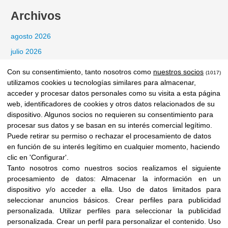
Archivos
agosto 2026
julio 2026
junio 2026
Con su consentimiento, tanto nosotros como
nuestros socios
(1017)
utilizamos cookies u tecnologías similares para almacenar,
mayo 2026
acceder y procesar datos personales como su visita a esta página
marzo 2026
web, identificadores de cookies y otros datos relacionados de su
febrero 2026
dispositivo. Algunos socios no requieren su consentimiento para
procesar sus datos y se basan en su interés comercial legítimo.
enero 2026
Puede retirar su permiso o rechazar el procesamiento de datos
diciembre 2025
en función de su interés legítimo en cualquier momento, haciendo
clic en 'Configurar'.
noviembre 2025
Tanto nosotros como nuestros socios realizamos el siguiente
octubre 2025
procesamiento de datos:
Almacenar la información en un
dispositivo y/o acceder a ella
.
Uso de datos limitados para
septiembre 2025
seleccionar anuncios básicos
.
Crear perfiles para publicidad
agosto 2025
personalizada
.
Utilizar perfiles para seleccionar la publicidad
julio 2025
personalizada
.
Crear un perfil para personalizar el contenido
.
Uso