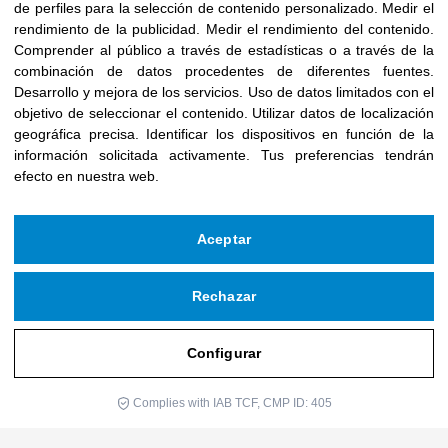
de perfiles para la selección de contenido personalizado
.
Medir el
junio 2025
rendimiento de la publicidad
.
Medir el rendimiento del contenido
.
mayo 2025
Comprender al público a través de estadísticas o a través de la
combinación de datos procedentes de diferentes fuentes
.
abril 2025
Desarrollo y mejora de los servicios
.
Uso de datos limitados con el
marzo 2025
objetivo de seleccionar el contenido
.
Utilizar datos de localización
geográfica precisa
.
Identificar los dispositivos en función de la
febrero 2025
información solicitada activamente
.
Tus preferencias tendrán
enero 2025
efecto en nuestra web.
diciembre 2024
noviembre 2024
Aceptar
octubre 2024
septiembre 2024
Rechazar
agosto 2024
1
julio 2024
Configurar
mayo 2024
Complies with IAB TCF, CMP ID: 405
abril 2024
marzo 2024