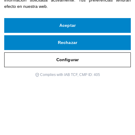
información solicitada activamente
.
Tus preferencias tendrán
efecto en nuestra web.
Aceptar
Rechazar
Configurar
Complies with IAB TCF, CMP ID: 405