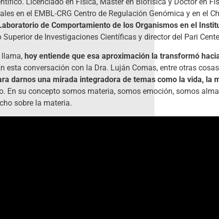
ntífico. Licenciado en Física, Máster en Biofísica y Doctor en Fís
orales en el EMBL-CRG Centro de Regulación Genómica y en el 
Laboratorio de Comportamiento de los Organismos en el Instit
Superior de Investigaciones Científicas y director del Pari Cente
 llama,
hoy entiende que esa aproximación la transformó haci
En esta conversación con la Dra. Luján Comas, entre otras cosas
para darnos una mirada integradora de temas como la vida, la 
etivo. En su concepto somos materia, somos emoción, somos alma,
cho sobre la materia.