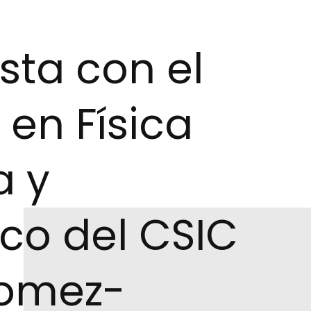
ista con el
 en Física
a y
ico del CSIC
Gomez-