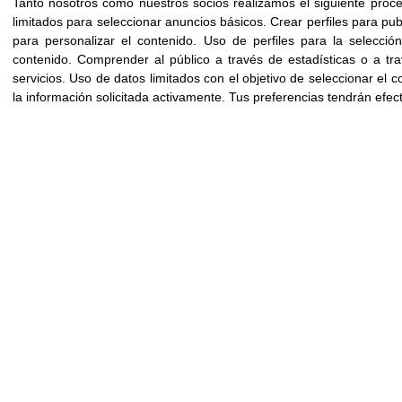
Tanto nosotros como nuestros socios realizamos el siguiente proc
Testimonio del Dr. Eben Alexander sobre su ECM
limitados para seleccionar anuncios básicos
.
Crear perfiles para pu
para personalizar el contenido
.
Uso de perfiles para la selecció
contenido
.
Comprender al público a través de estadísticas o a tr
servicios
.
Uso de datos limitados con el objetivo de seleccionar el c
COMPARTIR
la información solicitada activamente
.
Tus preferencias tendrán efec