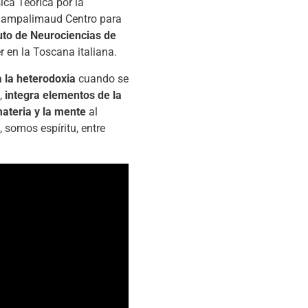
ica Teórica por la
Champalimaud Centro para
uto de Neurociencias de
r en la Toscana italiana.
a la heterodoxia
cuando se
,
integra elementos de la
materia y la mente
al
 somos espíritu, entre