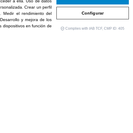
ceder a ella
.
Uso de datos
Encuentro en Barcelona
personalizada
.
Crear un perfil
Configurar
d
.
Medir el rendimiento del
Desarrollo y mejora de los
os dispositivos en función de
Complies with IAB TCF, CMP ID: 405