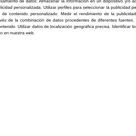
esamiento de datos:
Almacenar la información en un dispositivo y/o ac
blicidad personalizada
.
Utilizar perfiles para seleccionar la publicidad 
n de contenido personalizado
.
Medir el rendimiento de la publicida
avés de la combinación de datos procedentes de diferentes fuentes
.
ontenido
.
Utilizar datos de localización geográfica precisa
.
Identificar l
to en nuestra web.
Otras noticias