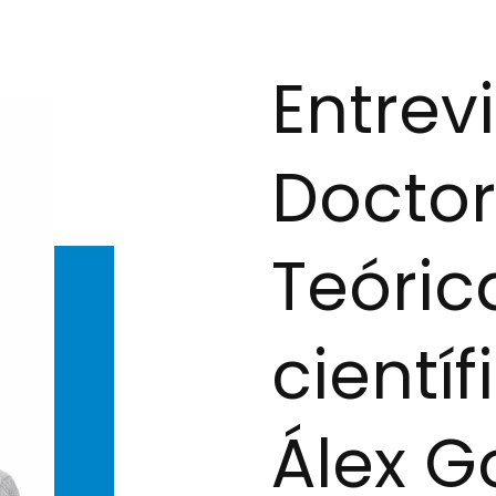
Entrev
Doctor
Teóric
científ
Álex 