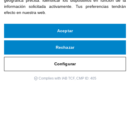
geográfica precisa
.
Identificar los dispositivos en función de la
información solicitada activamente
.
Tus preferencias tendrán
efecto en nuestra web.
Aceptar
Rechazar
Configurar
Complies with IAB TCF, CMP ID: 405