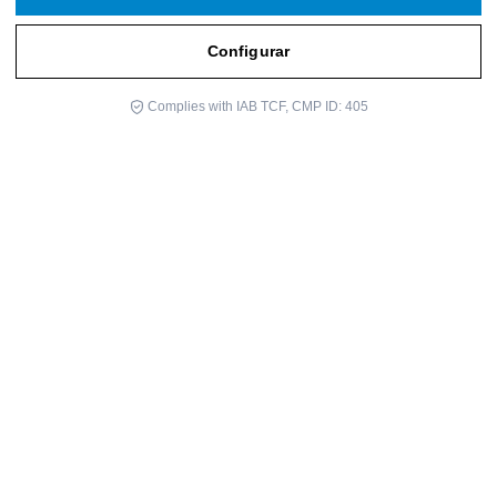
Configurar
Complies with IAB TCF, CMP ID: 405
Las experiencias cercanas a la muerte (ECMs) tienen, sin duda un
mensaje de esperanza: mueres, sientes paz, amor, euforia y te
reúnes con tus seres queridos en el más allá. Sin embargo, se
habla menos de las ECMs negativas, aquellas en las cuales,
quienes las experimentan, hablan de desasosiego, vacío, angustia